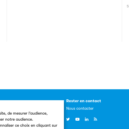
5
resse
Rester en contact
 presse
Nous contacter
ite, de mesurer l’audience,
, communiqués
ser notre audience.
nnaliser ce choix en cliquant sur