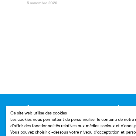
5 novembre 2020
Ressources
Espace p
Ce site web utilise des cookies
Annuaire
Contacts
Les cookies nous permettent de personnaliser le contenu de notre s
Plan du site
Dossiers
d’offrir des fonctionnalités relatives aux médias sociaux et d’analy
Vous pouvez choisir ci-dessous votre niveau d’acceptation et perso