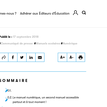
rents
mes-nous ?
Adhérer aux Éditeurs d'Éducation
Comp
Publié le :
17 septembre 2018
Communiqué de presse
Manuels scolaires
Numérique
Imprimer
A+
A-
SOMMAIRE
Le manuel numérique, un second manuel accessible
partout et à tout moment !