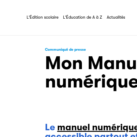
Les Éditeurs d'Éducation
L'Édition scolaire
L'Éducation de A à Z
Tout savoir sur l'association
L'Édition scolaire
L'Éducation de A à Z
Actualités
Communiqué de presse
Mon Manue
numériqu
Le
manuel numériqu
accessible partout et