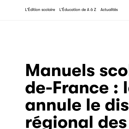
Tout savoir sur l'association
L'Édition scolaire
L'Éducation de A à Z
Actualités
Manuels scol
de-France : l
annule le dis
régional des