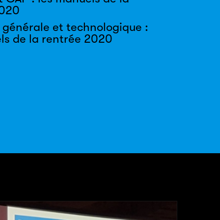
2020
 générale et technologique :
ls de la rentrée 2020