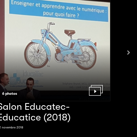
6 photos
4 phot
Salon Educatec-
Con
Educatice (2018)
ren
d'É
2 novembre 2018