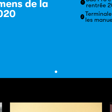
mens de la
1
rentrée 
2020
Terminale
2
les manue