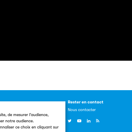
resse
Rester en contact
 presse
Nous contacter
ite, de mesurer l’audience,
, communiqués
ser notre audience.
nnaliser ce choix en cliquant sur