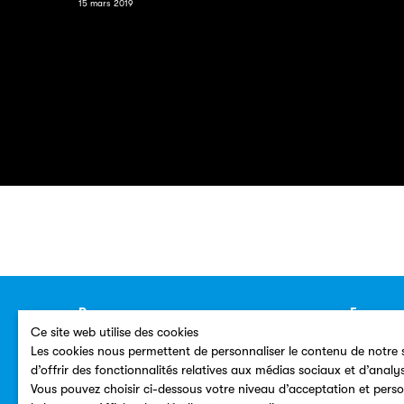
15 mars 2019
Ressources
Espace p
Ce site web utilise des cookies
Annuaire
Contacts
Les cookies nous permettent de personnaliser le contenu de notre s
Plan du site
Dossiers
d’offrir des fonctionnalités relatives aux médias sociaux et d’analy
Vous pouvez choisir ci-dessous votre niveau d’acceptation et perso