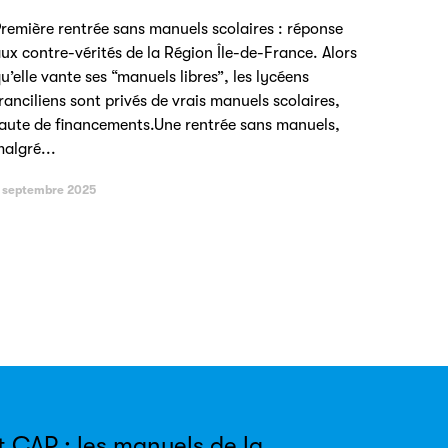
remière rentrée sans manuels scolaires : réponse
ux contre-vérités de la Région Île-de-France. Alors
u’elle vante ses “manuels libres”, les lycéens
ranciliens sont privés de vrais manuels scolaires,
aute de financements.Une rentrée sans manuels,
algré...
 septembre 2025
t CAP : les manuels de la