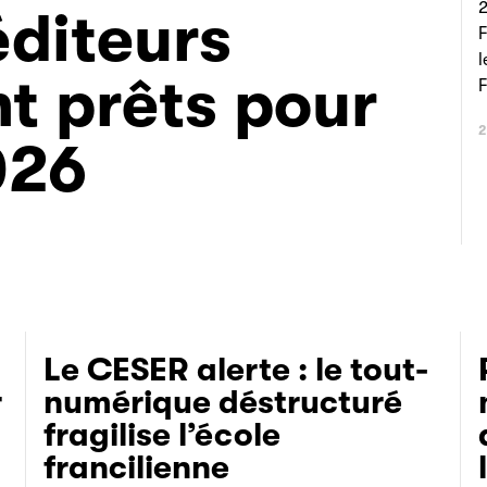
2
 éditeurs
F
l
nt prêts pour
F
2
026
Le CESER alerte : le tout-
r
numérique déstructuré
fragilise l’école
francilienne