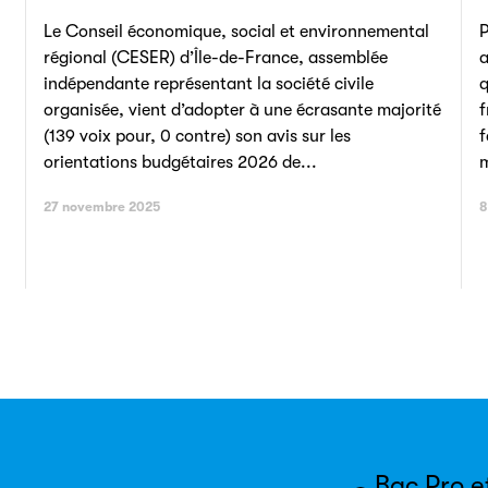
Le Conseil économique, social et environnemental
P
régional (CESER) d’Île-de-France, assemblée
a
indépendante représentant la société civile
q
organisée, vient d’adopter à une écrasante majorité
f
(139 voix pour, 0 contre) son avis sur les
f
orientations budgétaires 2026 de...
m
27 novembre 2025
8
Bac Pro e