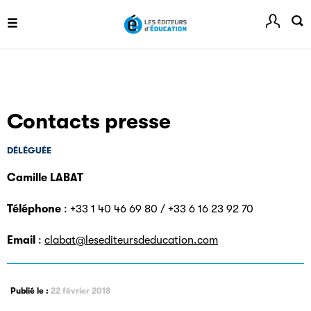
Festival du Livre de Paris
Contacts presse
Site officiel du Festival du Livre de Paris, pour vous tenir
informé de l'actualité de la manifestation.
DÉLÉGUÉE
Camille LABAT
Téléphone
: +33 1 40 46 69 80 / +33 6 16 23 92 70
Livremploi
Email
:
clabat@lesediteursdeducation.com
La plateforme LivrEmploi regroupe toutes les offres
d’emploi à pourvoir dans le secteur de l'édition.
Publié le :
22 février 2018