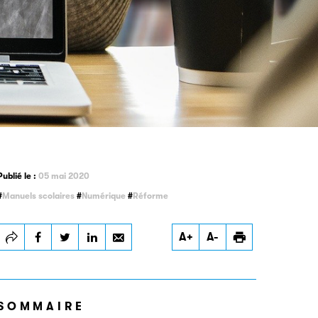
Publié le :
05 mai 2020
Manuels scolaires
Numérique
Réforme
Imprimer
A+
A-
SOMMAIRE