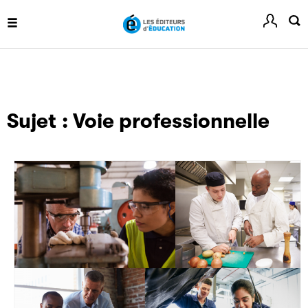
Livremploi
La plateforme LivrEmploi regroupe toutes les offres
d’emploi à pourvoir dans le secteur de l'édition.
Sujet :
Voie professionnelle
Clic.EDIt
Clic.EDIt, pour faciliter les échanges informatisés entre
tous les acteurs de la filière de la fabrication de livres.