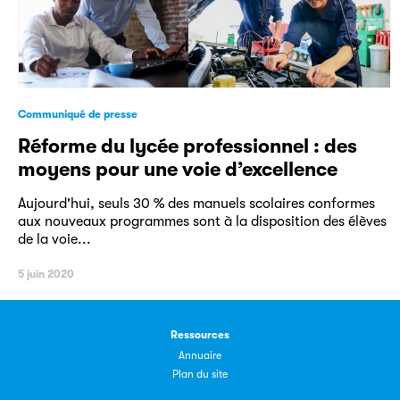
Les petits champions de la lecture
Communiqué de presse
Réforme du lycée professionnel : des
Le jeu de lecture à voix haute gratuit et ouvert à tous les
moyens pour une voie d’excellence
enfants de CM1 et de CM2.
Aujourd'hui, seuls 30 % des manuels scolaires conformes
aux nouveaux programmes sont à la disposition des élèves
Partenaire
de la voie...
5 juin 2020
Ressources
Annuaire
Plan du site