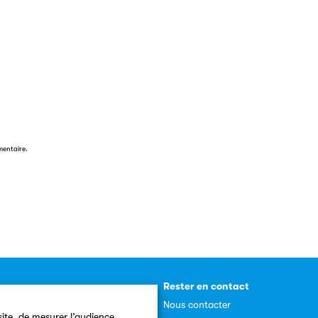
mentaire.
resse
Rester en contact
 presse
Nous contacter
ite, de mesurer l’audience,