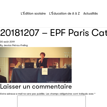
Partenaire
Les Éditeurs d'Éducation
L'Édition scolaire
L'Éducation de A à Z
Tout savoir sur l'association
L'Édition scolaire
L'Éducation de A à Z
Actualités
Filéas
20181207 – EPF Paris Cat
30 août 2019
By
Jessica Petrou-Freling
Laisser un commentaire
Votre adresse e-mail ne sera pas publiée.
Les champs obligatoires sont indiqués avec
*