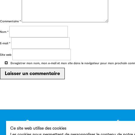
Commentaire
*
Nom
*
E-mail
*
Site web
Enregistrer mon nom, mon e-mail et mon site dans le navigateur pour mon prochain com
Ressources
Espace p
Ce site web utilise des cookies
Annuaire
Contacts
Les cookies nous permettent de personnaliser le contenu de notre s