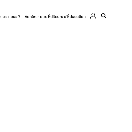
rents
mes-nous ?
Adhérer aux Éditeurs d'Éducation
Comp