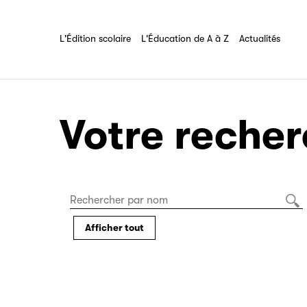
Les Éditeurs d'Éducation
L'Édition scolaire
L'Éducation de A à Z
Tout savoir sur l'association
L'Édition scolaire
L'Éducation de A à Z
Actualités
Votre recher
Afficher tout