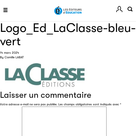
Festival du Livre de Paris
Site officiel du Festival du Livre de Paris, pour vous tenir
Logo_Ed_LaClasse-bleu-
informé de l'actualité de la manifestation.
vert
14 mars 2024
Livremploi
By
Camille LABAT
La plateforme LivrEmploi regroupe toutes les offres
d’emploi à pourvoir dans le secteur de l'édition.
Laisser un commentaire
Votre adresse e-mail ne sera pas publiée.
Les champs obligatoires sont indiqués avec
*
Clic.EDIt