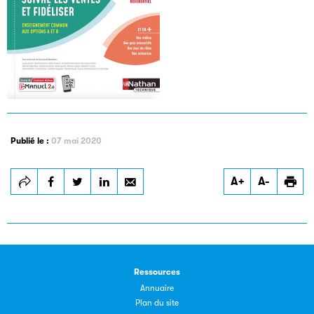
Les petits champions de la lecture
Le jeu de lecture à voix haute gratuit et ouvert à tous les
enfants de CM1 et de CM2.
Publié le :
07 mai 2020
Partenaire
A+
A-
Ressources
Annuaire
Plan du site