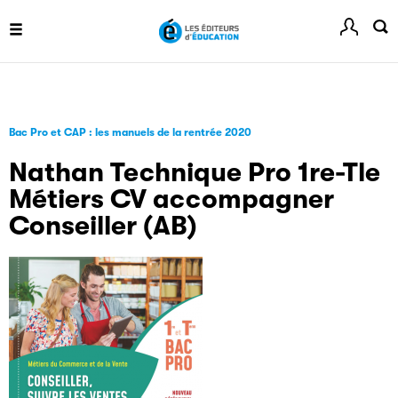
Livremploi
La plateforme LivrEmploi regroupe toutes les offres
d’emploi à pourvoir dans le secteur de l'édition.
Bac Pro et CAP : les manuels de la rentrée 2020
Nathan Technique Pro 1re-Tle
Métiers CV accompagner
Conseiller (AB)
Clic.EDIt
Clic.EDIt, pour faciliter les échanges informatisés entre
tous les acteurs de la filière de la fabrication de livres.