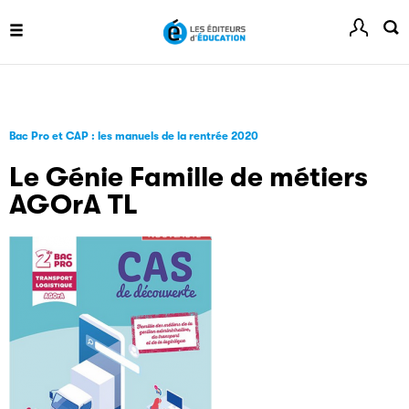
informé de l'actualité de la manifestation.
Livremploi
La plateforme LivrEmploi regroupe toutes les offres
Bac Pro et CAP : les manuels de la rentrée 2020
d’emploi à pourvoir dans le secteur de l'édition.
Le Génie Famille de métiers
AGOrA TL
Clic.EDIt
Clic.EDIt, pour faciliter les échanges informatisés entre
tous les acteurs de la filière de la fabrication de livres.