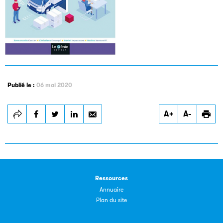
Les petits champions de la lecture
Publié le :
06 mai 2020
Le jeu de lecture à voix haute gratuit et ouvert à tous les
enfants de CM1 et de CM2.
A+
A-
Partenaire
Ressources
Annuaire
Plan du site