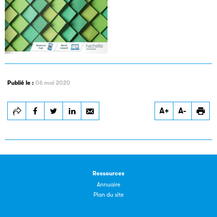
Les petits champions de la lecture
Publié le :
06 mai 2020
Le jeu de lecture à voix haute gratuit et ouvert à tous les
enfants de CM1 et de CM2.
A+
A-
Partenaire
Ressources
Annuaire
Plan du site