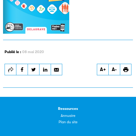
Les petits champions de la lecture
Publié le :
08 mai 2020
Le jeu de lecture à voix haute gratuit et ouvert à tous les
enfants de CM1 et de CM2.
A+
A-
Partenaire
Ressources
Annuaire
Plan du site