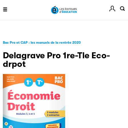
informé de l'actualité de la manifestation.
Livremploi
La plateforme LivrEmploi regroupe toutes les offres
Bac Pro et CAP : les manuels de la rentrée 2020
d’emploi à pourvoir dans le secteur de l'édition.
Delagrave Pro 1re-Tle Eco-
drpot
Clic.EDIt
Clic.EDIt, pour faciliter les échanges informatisés entre
tous les acteurs de la filière de la fabrication de livres.