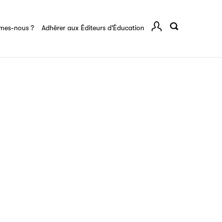
rents
mes-nous ?
Adhérer aux Éditeurs d'Éducation
Comp