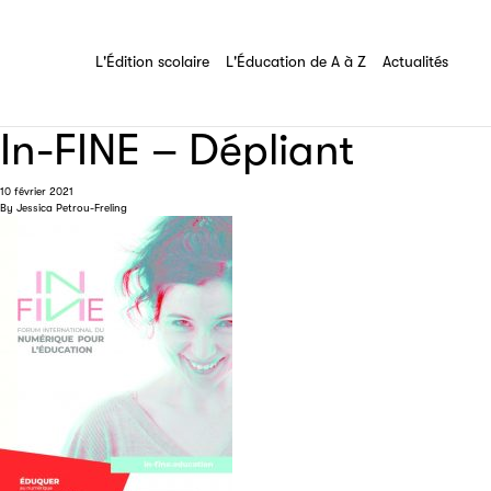
Les Éditeurs d'Éducation
L'Édition scolaire
L'Éducation de A à Z
Tout savoir sur l'association
L'Édition scolaire
L'Éducation de A à Z
Actualités
In-FINE – Dépliant
10 février 2021
By
Jessica Petrou-Freling