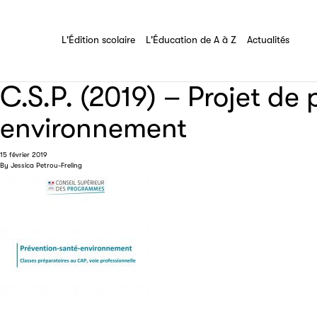
Les Éditeurs d'Éducation
L'Édition scolaire
L'Éducation de A à Z
Tout savoir sur l'association
L'Édition scolaire
L'Éducation de A à Z
Actualités
C.S.P. (2019) – Projet de
environnement
15 février 2019
By
Jessica Petrou-Freling