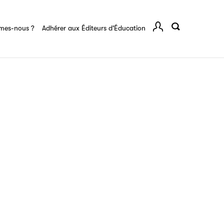
tes de vos ouvrages grâce à Filéas.
rents
mes-nous ?
Adhérer aux Éditeurs d'Éducation
Comp