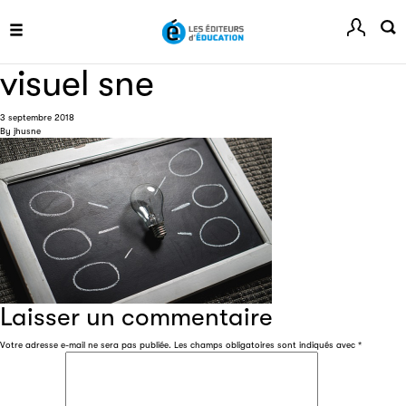
Site officiel du Festival du Livre de Paris, pour vous tenir
informé de l'actualité de la manifestation.
visuel sne
3 septembre 2018
Livremploi
By
jhusne
La plateforme LivrEmploi regroupe toutes les offres
d’emploi à pourvoir dans le secteur de l'édition.
Laisser un commentaire
Clic.EDIt
Votre adresse e-mail ne sera pas publiée.
Les champs obligatoires sont indiqués avec
*
Clic.EDIt, pour faciliter les échanges informatisés entre
tous les acteurs de la filière de la fabrication de livres.