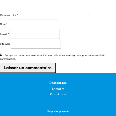
Commentaire
*
Nom
*
E-mail
*
Site web
Les petits champions de la lecture
Enregistrer mon nom, mon e-mail et mon site dans le navigateur pour mon prochain
Le jeu de lecture à voix haute gratuit et ouvert à tous les
commentaire.
enfants de CM1 et de CM2.
Partenaire
Ressources
Annuaire
Plan du site
Espace presse