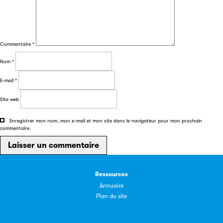
Commentaire
*
Nom
*
Les petits champions de la lecture
E-mail
*
Le jeu de lecture à voix haute gratuit et ouvert à tous les
Site web
enfants de CM1 et de CM2.
Enregistrer mon nom, mon e-mail et mon site dans le navigateur pour mon prochain
commentaire.
Partenaire
Ressources
Annuaire
Plan du site