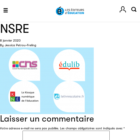
informé de l'actualité de la manifestation.
NSRE
Livremploi
8 janvier 2020
By
Jessica Petrou-Freling
La plateforme LivrEmploi regroupe toutes les offres
d’emploi à pourvoir dans le secteur de l'édition.
Clic.EDIt
Laisser un commentaire
Clic.EDIt, pour faciliter les échanges informatisés entre
tous les acteurs de la filière de la fabrication de livres.
Votre adresse e-mail ne sera pas publiée.
Les champs obligatoires sont indiqués avec
*