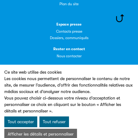
Plan du site
Espace presse
Contacts presse
Dossiers, communiqués
Rester en contact
Nous contacter
Ce site web utilise des cookies
Les cookies nous permettent de personnaliser le contenu de notre
site, de mesurer l’audience, d’offrir des fonctionnalités relatives aux
Un site conçu en partenariat avec le
médias sociaux et d’analyser notre audience.
Vous pouvez choisir ci-dessous votre niveau d’acceptation et
personnaliser ce choix en cliquant sur le bouton « Afficher les
détails et personnaliser ».
Tout accepter
Tout refuser
Mentions légales & Conditions d’utilisation
Données personnelles
Afficher les détails et personnaliser
Charte Cookies