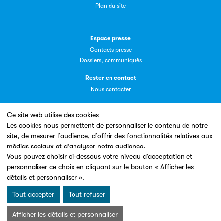
Filéas est une plateforme en ligne destinée à l’ensemble
Plan du site
des acteurs de la filière du livre. Suivez les ventes de vos
ouvrages grâce à Filéas.
Espace presse
Contacts presse
Dossiers, communiqués
Rester en contact
Nous contacter
Ce site web utilise des cookies
Les cookies nous permettent de personnaliser le contenu de notre
site, de mesurer l’audience, d’offrir des fonctionnalités relatives aux
Un site conçu en partenariat avec le
médias sociaux et d’analyser notre audience.
Vous pouvez choisir ci-dessous votre niveau d’acceptation et
personnaliser ce choix en cliquant sur le bouton « Afficher les
détails et personnaliser ».
Tout accepter
Tout refuser
Mentions légales & Conditions d’utilisation
Données personnelles
Afficher les détails et personnaliser
Charte Cookies