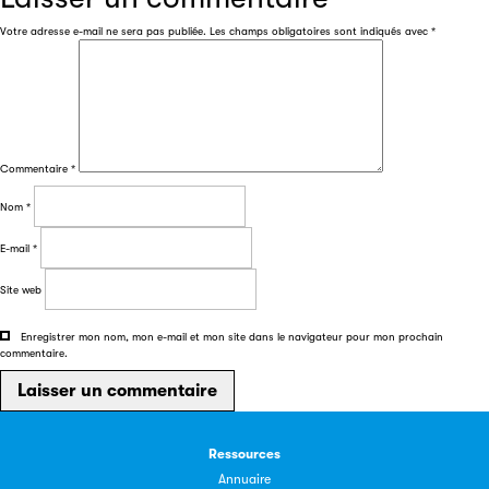
Votre adresse e-mail ne sera pas publiée.
Les champs obligatoires sont indiqués avec
*
Les petits champions de la lecture
Le jeu de lecture à voix haute gratuit et ouvert à tous les
enfants de CM1 et de CM2.
Commentaire
*
Nom
*
Partenaire
E-mail
*
Site web
Enregistrer mon nom, mon e-mail et mon site dans le navigateur pour mon prochain
commentaire.
Ressources
Filéas
Annuaire