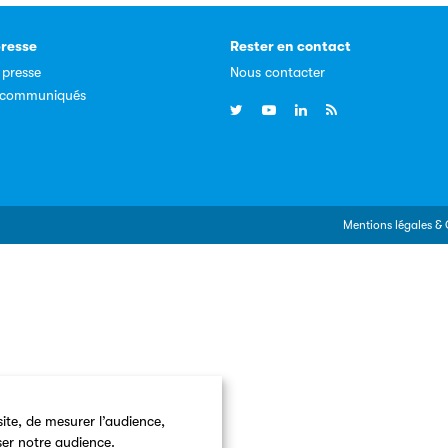
resse
Rester en contact
 presse
Nous contacter
, communiqués
Mentions légales & 
ite, de mesurer l’audience,
ser notre audience.