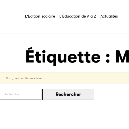
Les Éditeurs d'Éducation
Partenaire
L'Édition scolaire
L'Éducation de A à Z
Tout savoir sur l'association
L'Édition scolaire
L'Éducation de A à Z
Actualités
Filéas
Étiquette :
M
Sorry, no results were found.
Rechercher :