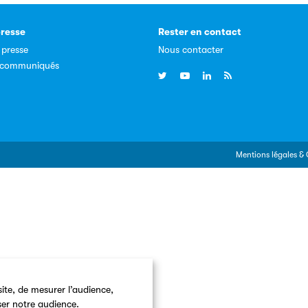
resse
Rester en contact
 presse
Nous contacter
, communiqués
Mentions légales & 
ite, de mesurer l’audience,
ser notre audience.