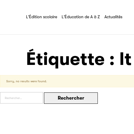
Les Éditeurs d'Éducation
Partenaire
L'Édition scolaire
L'Éducation de A à Z
Tout savoir sur l'association
L'Édition scolaire
L'Éducation de A à Z
Actualités
Filéas
Étiquette :
l
Sorry, no results were found.
Rechercher :