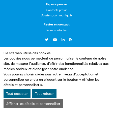
Espace presse
Contacts presse
Dossiers, communiqués
Livremploi
Rester en contact
La plateforme LivrEmploi regroupe toutes les offres
Nous contacter
d’emploi à pourvoir dans le secteur de l'édition.
Ce site web utilise des cookies
Un site conçu en partenariat avec le
Les cookies nous permettent de personnaliser le contenu de notre
site, de mesurer l’audience, d’offrir des fonctionnalités relatives aux
médias sociaux et d’analyser notre audience.
Vous pouvez choisir ci-dessous votre niveau d’acceptation et
Clic.EDIt
personnaliser ce choix en cliquant sur le bouton « Afficher les
détails et personnaliser ».
Clic.EDIt, pour faciliter les échanges informatisés entre
Mentions légales & Conditions d’utilisation
Données personnelles
tous les acteurs de la filière de la fabrication de livres.
Tout accepter
Tout refuser
Charte Cookies
© Les Éditeurs d’Éducation - SNE 2026
Afficher les détails et personnaliser