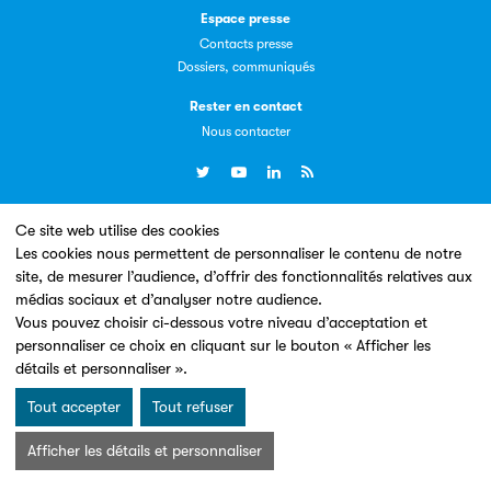
Espace presse
Contacts presse
Dossiers, communiqués
Livremploi
Rester en contact
La plateforme LivrEmploi regroupe toutes les offres
Nous contacter
d’emploi à pourvoir dans le secteur de l'édition.
Ce site web utilise des cookies
Un site conçu en partenariat avec le
Les cookies nous permettent de personnaliser le contenu de notre
site, de mesurer l’audience, d’offrir des fonctionnalités relatives aux
médias sociaux et d’analyser notre audience.
Vous pouvez choisir ci-dessous votre niveau d’acceptation et
Clic.EDIt
personnaliser ce choix en cliquant sur le bouton « Afficher les
détails et personnaliser ».
Clic.EDIt, pour faciliter les échanges informatisés entre
Mentions légales & Conditions d’utilisation
Données personnelles
tous les acteurs de la filière de la fabrication de livres.
Tout accepter
Tout refuser
Charte Cookies
© Les Éditeurs d’Éducation - SNE 2026
Afficher les détails et personnaliser