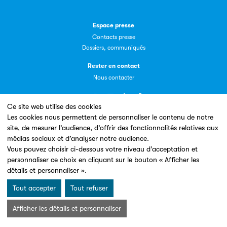
Espace presse
Livremploi
Contacts presse
Dossiers, communiqués
La plateforme LivrEmploi regroupe toutes les offres
Rester en contact
d’emploi à pourvoir dans le secteur de l'édition.
Nous contacter
Ce site web utilise des cookies
Les cookies nous permettent de personnaliser le contenu de notre
Un site conçu en partenariat avec le
site, de mesurer l’audience, d’offrir des fonctionnalités relatives aux
médias sociaux et d’analyser notre audience.
Vous pouvez choisir ci-dessous votre niveau d’acceptation et
Clic.EDIt
personnaliser ce choix en cliquant sur le bouton « Afficher les
détails et personnaliser ».
Clic.EDIt, pour faciliter les échanges informatisés entre
tous les acteurs de la filière de la fabrication de livres.
Tout accepter
Tout refuser
Mentions légales & Conditions d’utilisation
Données personnelles
Charte Cookies
Afficher les détails et personnaliser
© Les Éditeurs d’Éducation - SNE 2026