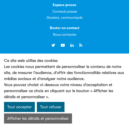
Espace presse
Contacts presse
Dossiers, communiqués
Livremploi
Rester en contact
La plateforme LivrEmploi regroupe toutes les offres
Nous contacter
d’emploi à pourvoir dans le secteur de l'édition.
Ce site web utilise des cookies
Un site conçu en partenariat avec le
Les cookies nous permettent de personnaliser le contenu de notre
site, de mesurer l’audience, d’offrir des fonctionnalités relatives aux
médias sociaux et d’analyser notre audience.
Vous pouvez choisir ci-dessous votre niveau d’acceptation et
Clic.EDIt
personnaliser ce choix en cliquant sur le bouton « Afficher les
détails et personnaliser ».
Clic.EDIt, pour faciliter les échanges informatisés entre
Mentions légales & Conditions d’utilisation
Données personnelles
tous les acteurs de la filière de la fabrication de livres.
Tout accepter
Tout refuser
Charte Cookies
© Les Éditeurs d’Éducation - SNE 2026
Afficher les détails et personnaliser