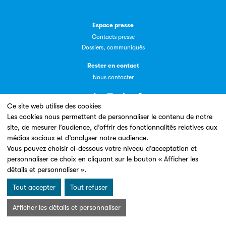
Espace presse
Livremploi
Contacts presse
Dossiers, communiqués
La plateforme LivrEmploi regroupe toutes les offres
Rester en contact
d’emploi à pourvoir dans le secteur de l'édition.
Nous contacter
Ce site web utilise des cookies
Les cookies nous permettent de personnaliser le contenu de notre
Un site conçu en partenariat avec le
site, de mesurer l’audience, d’offrir des fonctionnalités relatives aux
médias sociaux et d’analyser notre audience.
Vous pouvez choisir ci-dessous votre niveau d’acceptation et
Clic.EDIt
personnaliser ce choix en cliquant sur le bouton « Afficher les
détails et personnaliser ».
Clic.EDIt, pour faciliter les échanges informatisés entre
tous les acteurs de la filière de la fabrication de livres.
Tout accepter
Tout refuser
Mentions légales & Conditions d’utilisation
Données personnelles
Charte Cookies
Afficher les détails et personnaliser
© Les Éditeurs d’Éducation - SNE 2026