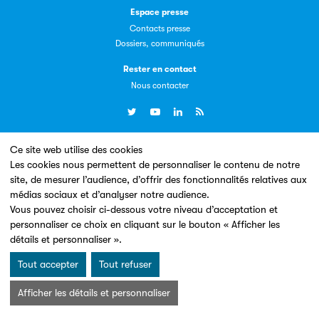
Espace presse
Contacts presse
Dossiers, communiqués
Livremploi
Rester en contact
La plateforme LivrEmploi regroupe toutes les offres
Nous contacter
d’emploi à pourvoir dans le secteur de l'édition.
Ce site web utilise des cookies
Un site conçu en partenariat avec le
Les cookies nous permettent de personnaliser le contenu de notre
site, de mesurer l’audience, d’offrir des fonctionnalités relatives aux
médias sociaux et d’analyser notre audience.
Vous pouvez choisir ci-dessous votre niveau d’acceptation et
Clic.EDIt
personnaliser ce choix en cliquant sur le bouton « Afficher les
détails et personnaliser ».
Clic.EDIt, pour faciliter les échanges informatisés entre
Mentions légales & Conditions d’utilisation
Données personnelles
tous les acteurs de la filière de la fabrication de livres.
Tout accepter
Tout refuser
Charte Cookies
© Les Éditeurs d’Éducation - SNE 2026
Afficher les détails et personnaliser