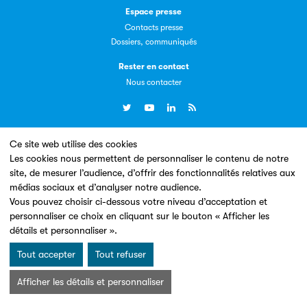
Espace presse
Contacts presse
Dossiers, communiqués
Livremploi
Rester en contact
La plateforme LivrEmploi regroupe toutes les offres
Nous contacter
d’emploi à pourvoir dans le secteur de l'édition.
Ce site web utilise des cookies
Un site conçu en partenariat avec le
Les cookies nous permettent de personnaliser le contenu de notre
site, de mesurer l’audience, d’offrir des fonctionnalités relatives aux
médias sociaux et d’analyser notre audience.
Vous pouvez choisir ci-dessous votre niveau d’acceptation et
Clic.EDIt
personnaliser ce choix en cliquant sur le bouton « Afficher les
détails et personnaliser ».
Clic.EDIt, pour faciliter les échanges informatisés entre
Mentions légales & Conditions d’utilisation
Données personnelles
tous les acteurs de la filière de la fabrication de livres.
Tout accepter
Tout refuser
Charte Cookies
© Les Éditeurs d’Éducation - SNE 2026
Afficher les détails et personnaliser