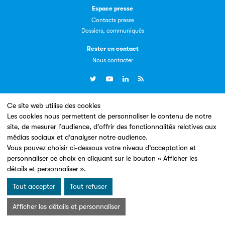
Espace presse
Contacts presse
Dossiers, communiqués
Livremploi
Rester en contact
La plateforme LivrEmploi regroupe toutes les offres
Nous contacter
d’emploi à pourvoir dans le secteur de l'édition.
Ce site web utilise des cookies
Un site conçu en partenariat avec le
Les cookies nous permettent de personnaliser le contenu de notre
site, de mesurer l’audience, d’offrir des fonctionnalités relatives aux
médias sociaux et d’analyser notre audience.
Vous pouvez choisir ci-dessous votre niveau d’acceptation et
Clic.EDIt
personnaliser ce choix en cliquant sur le bouton « Afficher les
détails et personnaliser ».
Clic.EDIt, pour faciliter les échanges informatisés entre
Mentions légales & Conditions d’utilisation
Données personnelles
tous les acteurs de la filière de la fabrication de livres.
Tout accepter
Tout refuser
Charte Cookies
© Les Éditeurs d’Éducation - SNE 2026
Afficher les détails et personnaliser