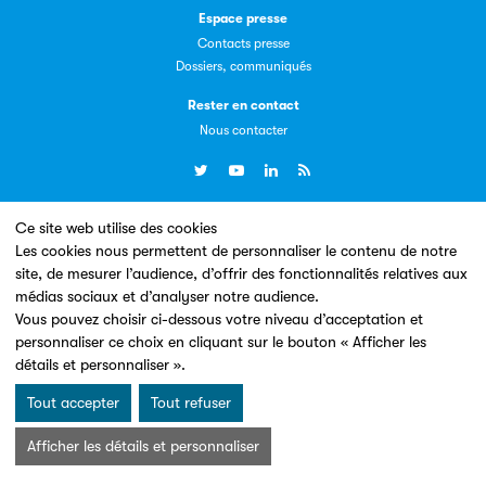
Espace presse
Contacts presse
Dossiers, communiqués
Livremploi
Rester en contact
La plateforme LivrEmploi regroupe toutes les offres
Nous contacter
d’emploi à pourvoir dans le secteur de l'édition.
Ce site web utilise des cookies
Un site conçu en partenariat avec le
Les cookies nous permettent de personnaliser le contenu de notre
site, de mesurer l’audience, d’offrir des fonctionnalités relatives aux
médias sociaux et d’analyser notre audience.
Vous pouvez choisir ci-dessous votre niveau d’acceptation et
Clic.EDIt
personnaliser ce choix en cliquant sur le bouton « Afficher les
détails et personnaliser ».
Clic.EDIt, pour faciliter les échanges informatisés entre
Mentions légales & Conditions d’utilisation
Données personnelles
tous les acteurs de la filière de la fabrication de livres.
Tout accepter
Tout refuser
Charte Cookies
© Les Éditeurs d’Éducation - SNE 2026
Afficher les détails et personnaliser