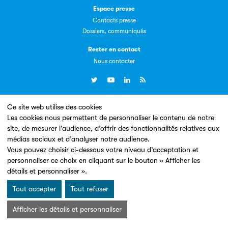
Espace presse
Contacts presse
Dossiers, communiqués
Livremploi
Rester en contact
La plateforme LivrEmploi regroupe toutes les offres
Nous contacter
d’emploi à pourvoir dans le secteur de l'édition.
Ce site web utilise des cookies
Un site conçu en partenariat avec le
Les cookies nous permettent de personnaliser le contenu de notre
site, de mesurer l’audience, d’offrir des fonctionnalités relatives aux
médias sociaux et d’analyser notre audience.
Vous pouvez choisir ci-dessous votre niveau d’acceptation et
Clic.EDIt
personnaliser ce choix en cliquant sur le bouton « Afficher les
détails et personnaliser ».
Clic.EDIt, pour faciliter les échanges informatisés entre
Mentions légales & Conditions d’utilisation
Données personnelles
tous les acteurs de la filière de la fabrication de livres.
Tout accepter
Tout refuser
Charte Cookies
© Les Éditeurs d’Éducation - SNE 2026
Afficher les détails et personnaliser