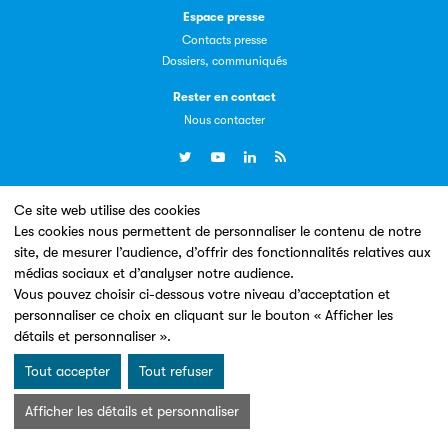
Espace presse
Contacts presse
Dossiers, communiqués
Livremploi
Rester en contact
La plateforme LivrEmploi regroupe toutes les offres
Nous contacter
d’emploi à pourvoir dans le secteur de l'édition.
Ce site web utilise des cookies
Un site conçu en partenariat avec le
Les cookies nous permettent de personnaliser le contenu de notre
site, de mesurer l’audience, d’offrir des fonctionnalités relatives aux
médias sociaux et d’analyser notre audience.
Vous pouvez choisir ci-dessous votre niveau d’acceptation et
Clic.EDIt
personnaliser ce choix en cliquant sur le bouton « Afficher les
détails et personnaliser ».
Clic.EDIt, pour faciliter les échanges informatisés entre
Mentions légales & Conditions d’utilisation
Données personnelles
tous les acteurs de la filière de la fabrication de livres.
Tout accepter
Tout refuser
Charte Cookies
© Les Éditeurs d’Éducation - SNE 2026
Afficher les détails et personnaliser