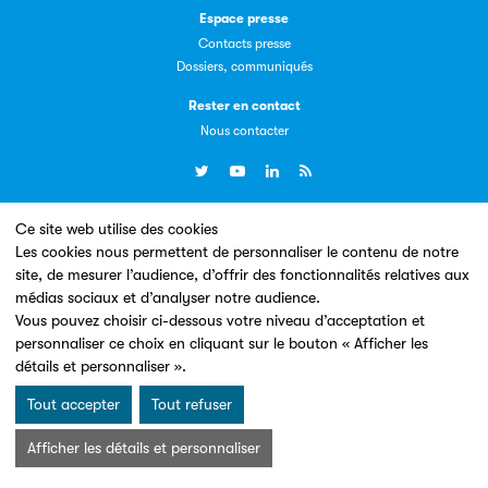
Espace presse
Contacts presse
Dossiers, communiqués
Livremploi
Rester en contact
La plateforme LivrEmploi regroupe toutes les offres
Nous contacter
d’emploi à pourvoir dans le secteur de l'édition.
Ce site web utilise des cookies
Un site conçu en partenariat avec le
Les cookies nous permettent de personnaliser le contenu de notre
site, de mesurer l’audience, d’offrir des fonctionnalités relatives aux
médias sociaux et d’analyser notre audience.
Vous pouvez choisir ci-dessous votre niveau d’acceptation et
Clic.EDIt
personnaliser ce choix en cliquant sur le bouton « Afficher les
détails et personnaliser ».
Clic.EDIt, pour faciliter les échanges informatisés entre
Mentions légales & Conditions d’utilisation
Données personnelles
tous les acteurs de la filière de la fabrication de livres.
Tout accepter
Tout refuser
Charte Cookies
© Les Éditeurs d’Éducation - SNE 2026
Afficher les détails et personnaliser