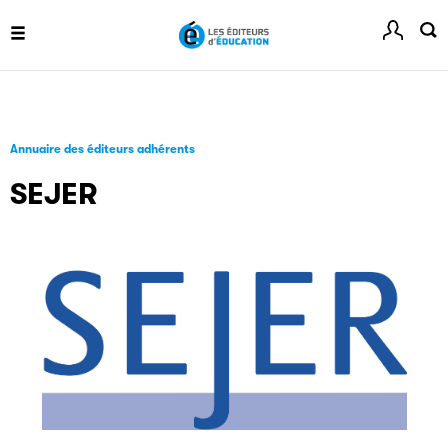
Clic.EDIt
Clic.EDIt, pour faciliter les échanges informatisés entre
tous les acteurs de la filière de la fabrication de livres.
Annuaire des éditeurs adhérents
SEJER
Les petits champions de la lecture
Le jeu de lecture à voix haute gratuit et ouvert à tous les
enfants de CM1 et de CM2.
Partenaire