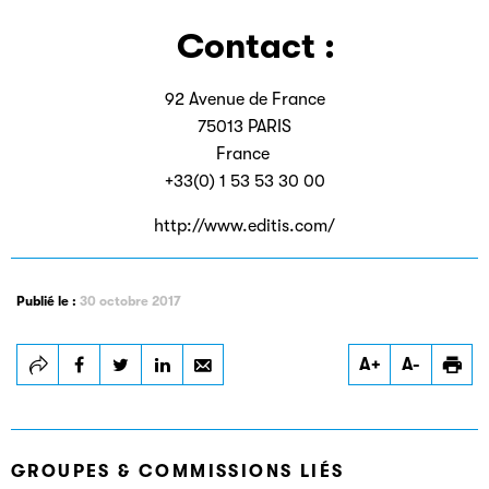
Contact :
92 Avenue de France
75013 PARIS
France
+33(0) 1 53 53 30 00
Filéas
http://www.editis.com/
Filéas est une plateforme en ligne destinée à l’ensemble
des acteurs de la filière du livre. Suivez les ventes de vos
ouvrages grâce à Filéas.
Publié le :
30 octobre 2017
A+
A-
GROUPES & COMMISSIONS LIÉS