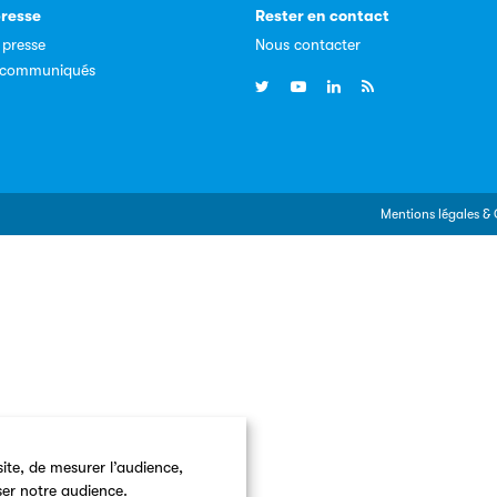
resse
Rester en contact
 presse
Nous contacter
, communiqués
Mentions légales & 
ite, de mesurer l’audience,
ser notre audience.