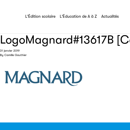
Les Éditeurs d'Éducation
Partenaire
L'Édition scolaire
L'Éducation de A à Z
Tout savoir sur l'association
L'Édition scolaire
L'Éducation de A à Z
Actualités
LogoMagnard#13617B [Co
Filéas
31 janvier 2019
By
Camille Gauthier