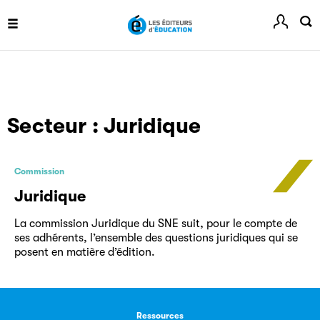
Ref-Lex
Guide de rédaction des références juridiques
Secteur :
Juridique
Commission
Juridique
Festival du Livre de Paris
La commission Juridique du SNE suit, pour le compte de
ses adhérents, l’ensemble des questions juridiques qui se
Site officiel du Festival du Livre de Paris, pour vous tenir
posent en matière d’édition.
informé de l'actualité de la manifestation.
Ressources