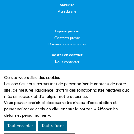
Annuaire
Livremploi
Plan du site
La plateforme LivrEmploi regroupe toutes les offres
d’emploi à pourvoir dans le secteur de l'édition.
Espace presse
Contacts presse
Dossiers, communiqués
Rester en contact
Nous contacter
Clic.EDIt
Ce site web utilise des cookies
Les cookies nous permettent de personnaliser le contenu de notre
Clic.EDIt, pour faciliter les échanges informatisés entre
site, de mesurer l’audience, d’offrir des fonctionnalités relatives aux
Un site conçu en partenariat avec le
tous les acteurs de la filière de la fabrication de livres.
médias sociaux et d’analyser notre audience.
Vous pouvez choisir ci-dessous votre niveau d’acceptation et
personnaliser ce choix en cliquant sur le bouton « Afficher les
détails et personnaliser ».
Tout accepter
Tout refuser
Mentions légales & Conditions d’utilisation
Données personnelles