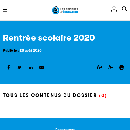
Ref-Lex
Rentrée scolaire 2020
Guide de rédaction des références juridiques
Publié le :
28 août 2020
A+
A-
Festival du Livre de Paris
TOUS LES CONTENUS DU DOSSIER
(0)
Site officiel du Festival du Livre de Paris, pour vous tenir
informé de l'actualité de la manifestation.
Ressources