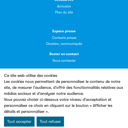
Livremploi
Annuaire
Plan du site
La plateforme LivrEmploi regroupe toutes les offres
d’emploi à pourvoir dans le secteur de l'édition.
Espace presse
Contacts presse
Dossiers, communiqués
Rester en contact
Nous contacter
Clic.EDIt
Ce site web utilise des cookies
Clic.EDIt, pour faciliter les échanges informatisés entre
Les cookies nous permettent de personnaliser le contenu de notre
tous les acteurs de la filière de la fabrication de livres.
site, de mesurer l’audience, d’offrir des fonctionnalités relatives aux
Un site conçu en partenariat avec le
médias sociaux et d’analyser notre audience.
Vous pouvez choisir ci-dessous votre niveau d’acceptation et
personnaliser ce choix en cliquant sur le bouton « Afficher les
détails et personnaliser ».
Tout accepter
Tout refuser