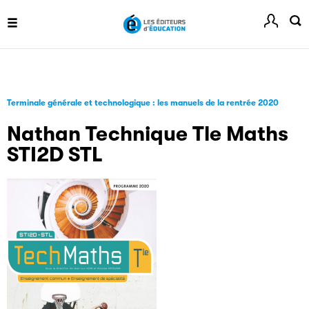
informé de l'actualité de la manifestation.
Livremploi
La plateforme LivrEmploi regroupe toutes les offres
Terminale générale et technologique : les manuels de la rentrée 2020
d’emploi à pourvoir dans le secteur de l'édition.
Nathan Technique Tle Maths
STI2D STL
Clic.EDIt
Clic.EDIt, pour faciliter les échanges informatisés entre
tous les acteurs de la filière de la fabrication de livres.