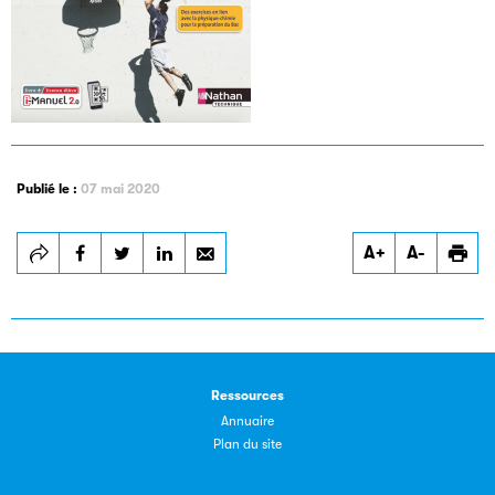
Les petits champions de la lecture
Publié le :
07 mai 2020
Le jeu de lecture à voix haute gratuit et ouvert à tous les
enfants de CM1 et de CM2.
A+
A-
Partenaire
Ressources
Annuaire
Plan du site