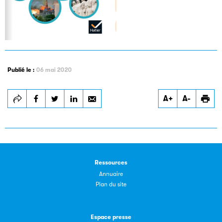
Publié le :
06 mai 2020
Les petits champions de la lecture
A+
A-
Le jeu de lecture à voix haute gratuit et ouvert à tous les
enfants de CM1 et de CM2.
Partenaire
Ressources
Annuaire
Plan du site
Espace presse