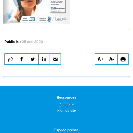
Publié le :
05 mai 2020
Les petits champions de la lecture
A+
A-
Le jeu de lecture à voix haute gratuit et ouvert à tous les
enfants de CM1 et de CM2.
Partenaire
Ressources
Annuaire
Plan du site
Espace presse