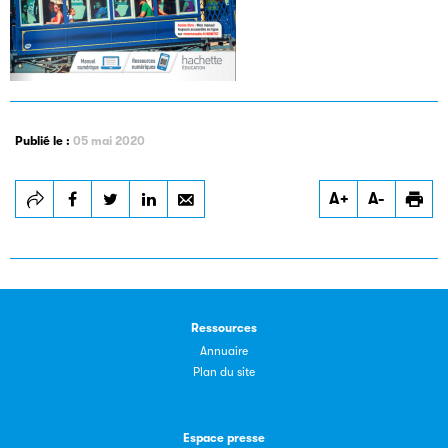
Publié le :
05 mai 2020
Les petits champions de la lecture
A+
A-
Le jeu de lecture à voix haute gratuit et ouvert à tous les
enfants de CM1 et de CM2.
Partenaire
Ressources
Annuaire
Plan du site
Espace presse