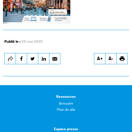
Publié le :
05 mai 2020
Les petits champions de la lecture
A+
A-
Le jeu de lecture à voix haute gratuit et ouvert à tous les
enfants de CM1 et de CM2.
Partenaire
Ressources
Annuaire
Plan du site
Espace presse