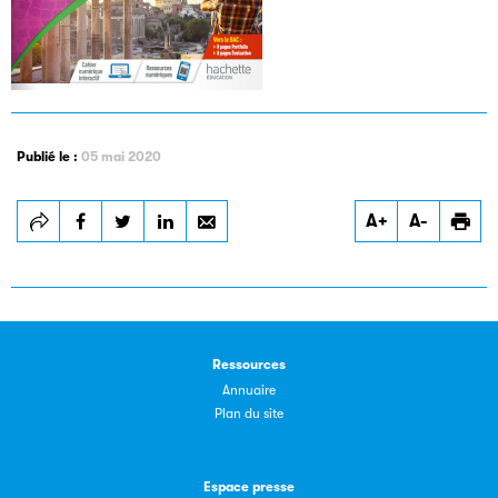
Publié le :
05 mai 2020
Les petits champions de la lecture
A+
A-
Le jeu de lecture à voix haute gratuit et ouvert à tous les
enfants de CM1 et de CM2.
Partenaire
Ressources
Annuaire
Plan du site
Espace presse