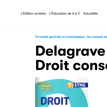
Les Éditeurs d'Éducation
Partenaire
L'Édition scolaire
L'Éducation de A à Z
Tout savoir sur l'association
L'Édition scolaire
L'Éducation de A à Z
Actualités
Filéas
Terminale générale et technologique : les manuels d
Delagrave
Droit cons