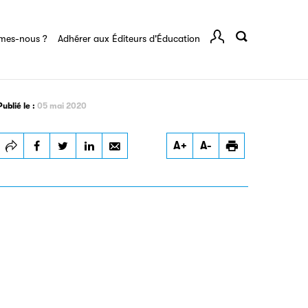
rents
mes-nous ?
Adhérer aux Éditeurs d'Éducation
Comp
igne destinée à l’ensemble des acteurs de la
tes de vos ouvrages grâce à Filéas.
Publié le :
05 mai 2020
Imprimer
A+
A-