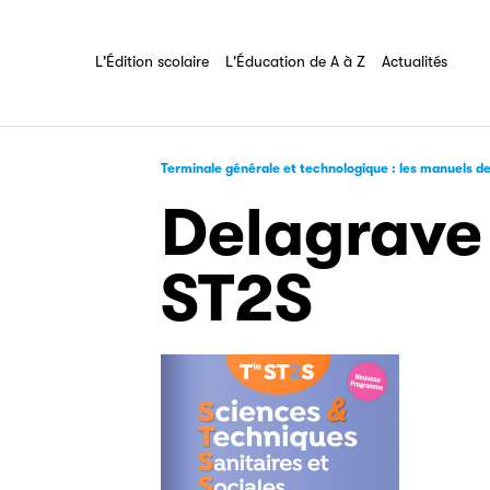
Les Éditeurs d'Éducation
Partenaire
L'Édition scolaire
L'Éducation de A à Z
Tout savoir sur l'association
L'Édition scolaire
L'Éducation de A à Z
Actualités
Filéas
Terminale générale et technologique : les manuels d
Delagrave 
ST2S