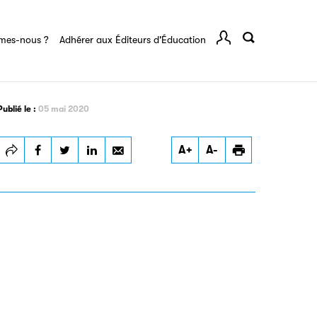
rents
mes-nous ?
Adhérer aux Éditeurs d'Éducation
Comp
igne destinée à l’ensemble des acteurs de la
tes de vos ouvrages grâce à Filéas.
Publié le :
05 mai 2020
Imprimer
A+
A-