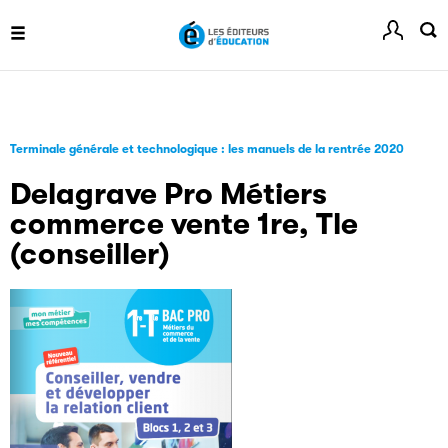
Livremploi
La plateforme LivrEmploi regroupe toutes les offres
d’emploi à pourvoir dans le secteur de l'édition.
Terminale générale et technologique : les manuels de la rentrée 2020
Delagrave Pro Métiers
commerce vente 1re, Tle
(conseiller)
Clic.EDIt
Clic.EDIt, pour faciliter les échanges informatisés entre
tous les acteurs de la filière de la fabrication de livres.