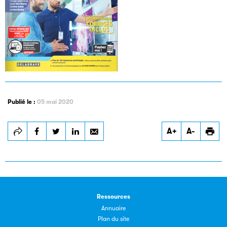
Les petits champions de la lecture
Le jeu de lecture à voix haute gratuit et ouvert à tous les
enfants de CM1 et de CM2.
Publié le :
05 mai 2020
Partenaire
A+
A-
Ressources
Annuaire
Plan du site