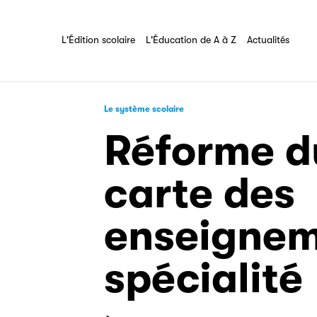
Les Éditeurs d'Éducation
L'Édition scolaire
L'Éducation de A à Z
Tout savoir sur l'association
L'Édition scolaire
L'Éducation de A à Z
Actualités
Le système scolaire
Réforme du
carte des
enseignem
spécialité