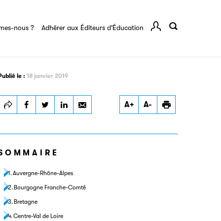
rents
mes-nous ?
Adhérer aux Éditeurs d'Éducation
Comp
Publié le :
18 janvier 2019
Imprimer
A+
A-
SOMMAIRE
Auvergne-Rhône-Alpes
Bourgogne Franche-Comté
Bretagne
Centre-Val de Loire