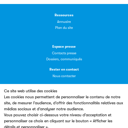
La plateforme LivrEmploi regroupe toutes les offres
d’emploi à pourvoir dans le secteur de l'édition.
Ressources
Annuaire
Plan du site
Espace presse
Clic.EDIt
Contacts presse
Dossiers, communiqués
Clic.EDIt, pour faciliter les échanges informatisés entre
Rester en contact
tous les acteurs de la filière de la fabrication de livres.
Nous contacter
Ce site web utilise des cookies
Les cookies nous permettent de personnaliser le contenu de notre
site, de mesurer l’audience, d’offrir des fonctionnalités relatives aux
Un site conçu en partenariat avec le
médias sociaux et d’analyser notre audience.
Vous pouvez choisir ci-dessous votre niveau d’acceptation et
personnaliser ce choix en cliquant sur le bouton « Afficher les
détails et personnaliser ».