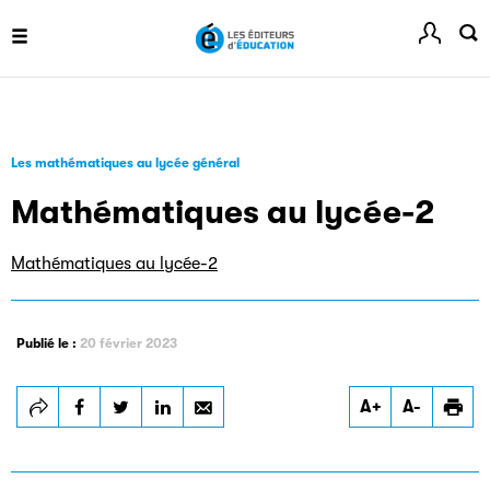
Ref-Lex
Guide de rédaction des références juridiques
Les mathématiques au lycée général
Mathématiques au lycée-2
Mathématiques au lycée-2
Festival du Livre de Paris
Site officiel du Festival du Livre de Paris, pour vous tenir
informé de l'actualité de la manifestation.
Publié le :
20 février 2023
A+
A-
Livremploi