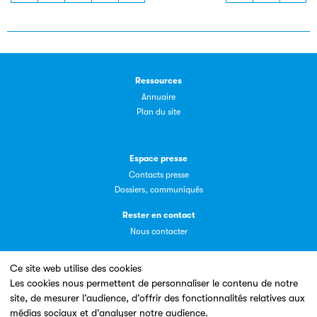
Ressources
Clic.EDIt
Annuaire
Plan du site
Clic.EDIt, pour faciliter les échanges informatisés entre
tous les acteurs de la filière de la fabrication de livres.
Espace presse
Contacts presse
Dossiers, communiqués
Rester en contact
Nous contacter
Ce site web utilise des cookies
Les petits champions de la lecture
Les cookies nous permettent de personnaliser le contenu de notre
site, de mesurer l’audience, d’offrir des fonctionnalités relatives aux
Un site conçu en partenariat avec le
Le jeu de lecture à voix haute gratuit et ouvert à tous les
médias sociaux et d’analyser notre audience.