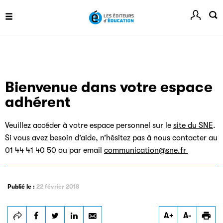
Guide de rédaction des références juridiques
Bienvenue dans votre espace
Festival du Livre de Paris
adhérent
Site officiel du Festival du Livre de Paris, pour vous tenir
informé de l'actualité de la manifestation.
Veuillez accéder à votre espace personnel sur le
site du SNE
.
Si vous avez besoin d’aide, n’hésitez pas à nous contacter au
01 44 41 40 50 ou par email
communication@sne.fr
Livremploi
Publié le :
22 février 2018
La plateforme LivrEmploi regroupe toutes les offres
d’emploi à pourvoir dans le secteur de l'édition.
A+
A-