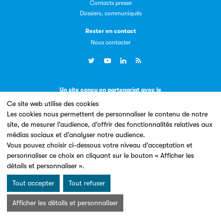
Contacts presse
Dossiers, communiqués
Rester en contact
Livremploi
Nous contacter
La plateforme LivrEmploi regroupe toutes les offres
d’emploi à pourvoir dans le secteur de l'édition.
Un site conçu en partenariat avec le
Ce site web utilise des cookies
Les cookies nous permettent de personnaliser le contenu de notre
site, de mesurer l’audience, d’offrir des fonctionnalités relatives aux
médias sociaux et d’analyser notre audience.
Vous pouvez choisir ci-dessous votre niveau d’acceptation et
Clic.EDIt
personnaliser ce choix en cliquant sur le bouton « Afficher les
Mentions légales & Conditions d’utilisation
Données personnelles
détails et personnaliser ».
Clic.EDIt, pour faciliter les échanges informatisés entre
Charte Cookies
tous les acteurs de la filière de la fabrication de livres.
© Les Éditeurs d’Éducation - SNE 2026
Tout accepter
Tout refuser
Afficher les détails et personnaliser